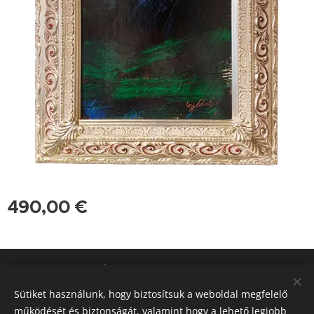
490,00
€
A weboldalt a Rubint Ávrahám Péter Művészeti Alapítvány készítette
2020-ban. Minden Jog Fenntartva!
Sütiket használunk, hogy biztosítsuk a weboldal megfelelő
Az oldalt a
Webnode
működteti
Sütik
működését és biztonságát, valamint hogy a lehető legjobb