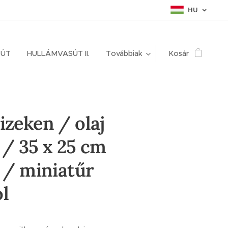
HU
SÚT
HULLÁMVASÚT II.
Továbbiak
Kosár
izeken / olaj
 / 35 x 25 cm
l / miniatűr
l