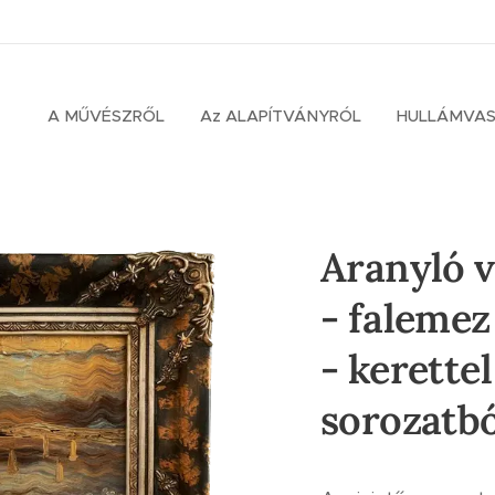
A MŰVÉSZRŐL
Az ALAPÍTVÁNYRÓL
HULLÁMVA
Aranyló v
- falemez
- kerette
sorozatbó