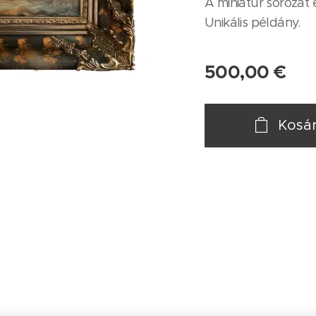
A miniatűr sorozat 
Unikális példány.
500,00
€
Kosá