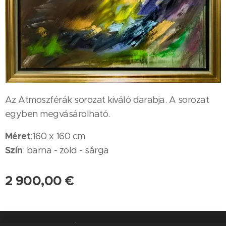
Az Atmoszférák sorozat kiváló darabja. A sorozat
egyben megvásárolható.
Méret
:160 x 160 cm
Szín
: barna - zöld - sárga
2 900,00
€
A weboldalt a Rubint Ávrahám Péter Művészeti Alapítvány készítette