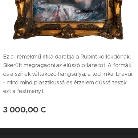
Ez a remekmű ritka darabja a Rubint kollekciónak.
Sikerült megragadni az elúszó pillanatot. A formák
és a színek váltakozó hangsúlya, a technikai bravúr
- mind mind plasztikussá és érzelem dússá teszik
ezt a festményt.
3 000,00
€
A weboldalt a Rubint Ávrahám Péter Művészeti Alapítvány készítette